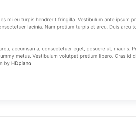
s mi eu turpis hendrerit fringilla. Vestibulum ante ipsum pri
onsectetuer lacinia. Nam pretium turpis et arcu. Duis arcu to
 arcu, accumsan a, consectetuer eget, posuere ut, mauris. P
mmy metus. Vestibulum volutpat pretium libero. Cras id du
on by
HDpiano