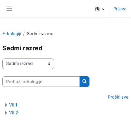
Preskoči na sadržaj
Prijava
Bočni panel
E-kolegiji
Sedmi razred
Sedmi razred
Popis e-kolegija
Pretraži e-kolegije
Pretraži e-kolegije
Proširi sve
VII.1
VII.2