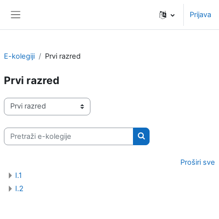
Preskoči na sadržaj
Prijava
Bočni panel
E-kolegiji
Prvi razred
Prvi razred
Popis e-kolegija
Pretraži e-kolegije
Pretraži e-kolegije
Proširi sve
I.1
I.2