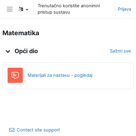
Preskoči na sadržaj
Trenutačno koristite anonimni
Prijava
pristup sustavu
Bočni panel
Matematika
Uvod
Opći dio
Sažmi sve
Materijali za nastavu - pogledaj
Contact site support