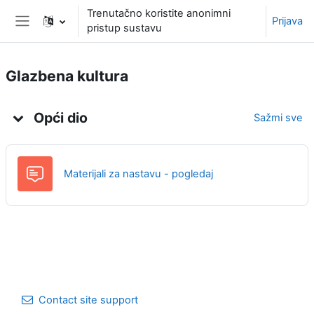
Preskoči na sadržaj
Trenutačno koristite anonimni
Prijava
pristup sustavu
Bočni panel
Glazbena kultura
Uvod
Opći dio
Sažmi sve
Materijali za nastavu - pogledaj
Contact site support