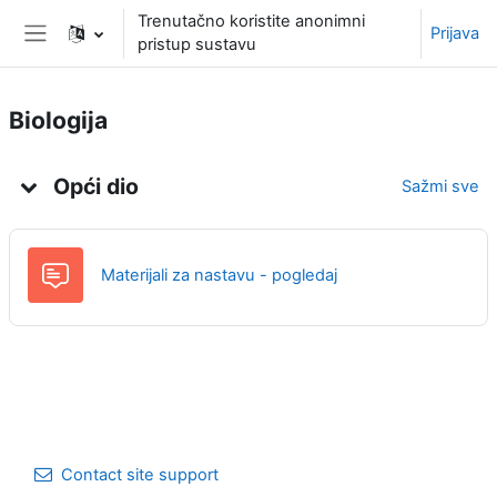
Preskoči na sadržaj
Trenutačno koristite anonimni
Prijava
pristup sustavu
Bočni panel
Biologija
Uvod
Opći dio
Sažmi sve
Materijali za nastavu - pogledaj
Contact site support