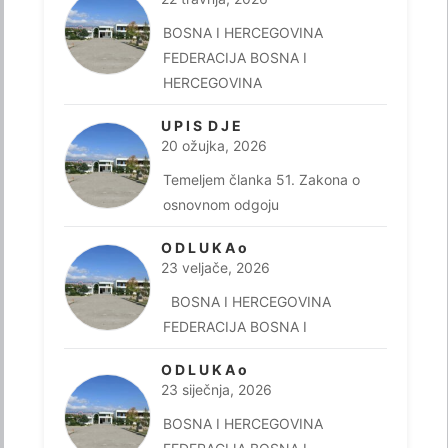
BOSNA I HERCEGOVINA
FEDERACIJA BOSNA I
HERCEGOVINA
U P I S D J E
20 ožujka, 2026
Temeljem članka 51. Zakona o
osnovnom odgoju
O D L U K A o
23 veljače, 2026
BOSNA I HERCEGOVINA
FEDERACIJA BOSNA I
O D L U K A o
23 siječnja, 2026
BOSNA I HERCEGOVINA