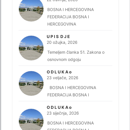
BOSNA I HERCEGOVINA
FEDERACIJA BOSNA I
HERCEGOVINA
U P I S D J E
20 ožujka, 2026
Temeljem članka 51. Zakona o
osnovnom odgoju
O D L U K A o
23 veljače, 2026
BOSNA I HERCEGOVINA
FEDERACIJA BOSNA I
O D L U K A o
23 siječnja, 2026
BOSNA I HERCEGOVINA