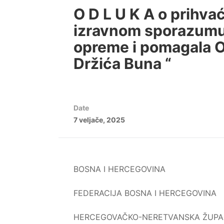
O D L U K A o prihva
izravnom sporazumu 
opreme i pomagala 
Držića Buna “
Date
7 veljače, 2025
BOSNA I HERCEGOVINA
FEDERACIJA BOSNA I HERCEGOVINA
HERCEGOVAČKO-NERETVANSKA ŽUPA