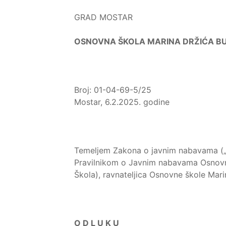
GRAD MOSTAR
OSNOVNA ŠKOLA MARINA DRŽIĆA B
Broj: 01-04-69-5/25
Mostar, 6.2.2025. godine
Temeljem Zakona o javnim nabavama („Sl
Pravilnikom o Javnim nabavama Osnovne
Škola), ravnateljica Osnovne škole Mar
O D L U K U