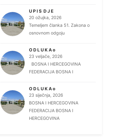
U P I S D J E
20 ožujka, 2026
Temeljem članka 51. Zakona o
osnovnom odgoju
O D L U K A o
23 veljače, 2026
BOSNA I HERCEGOVINA
FEDERACIJA BOSNA I
O D L U K A o
23 siječnja, 2026
BOSNA I HERCEGOVINA
FEDERACIJA BOSNA I
HERCEGOVINA