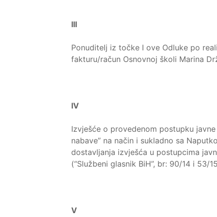
III
Ponuditelj iz točke I ove Odluke po rea
fakturu/račun Osnovnoj školi Marina Dr
IV
Izvješće o provedenom postupku javne 
nabave” na način i sukladno sa Naputkom
dostavljanja izvješća u postupcima jav
(“Službeni glasnik BiH”, br: 90/14 i 53/15
V