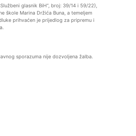
užbeni glasnik BiH“, broj: 39/14 i 59/22),
e škole Marina Držića Buna, a temeljem
uke prihvaćen je prijedlog za pripremu i
a.
ravnog sporazuma nije dozvoljena žalba.