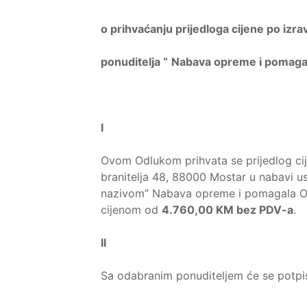
o prihvaćanju prijedloga cijene po i
ponuditelja “
Nabava opreme i pomagal
I
Ovom Odlukom prihvata se prijedlog cij
branitelja 48, 88000 Mostar u nabavi 
nazivom” Nabava opreme i pomagala O
cijenom od
4.760,00 KM bez PDV-a
.
II
Sa odabranim ponuditeljem će se potpi