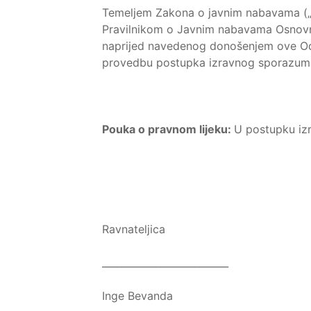
Temeljem Zakona o javnim nabavama („Sl
Pravilnikom o Javnim nabavama Osnovn
naprijed navedenog donošenjem ove Odl
provedbu postupka izravnog sporazum
Pouka o pravnom lijeku:
U postupku iz
Ravnateljica
__________________________
Inge Bevanda