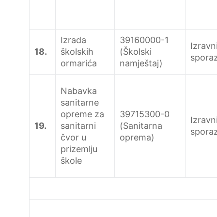
Izrada
39160000-1
Izravn
18.
školskih
(Školski
spora
ormarića
namještaj)
Nabavka
sanitarne
opreme za
39715300-0
Izravn
19.
sanitarni
(Sanitarna
spora
čvor u
oprema)
prizemlju
škole