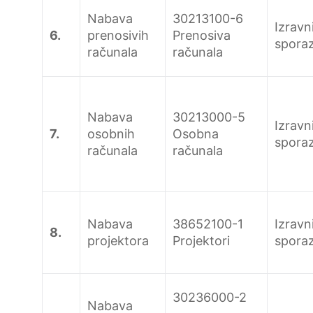
Nabava
30213100-6
Izravn
6.
prenosivih
Prenosiva
spora
računala
računala
Nabava
30213000-5
Izravn
7.
osobnih
Osobna
spora
računala
računala
Nabava
38652100-1
Izravn
8.
projektora
Projektori
spora
30236000-2
Nabava