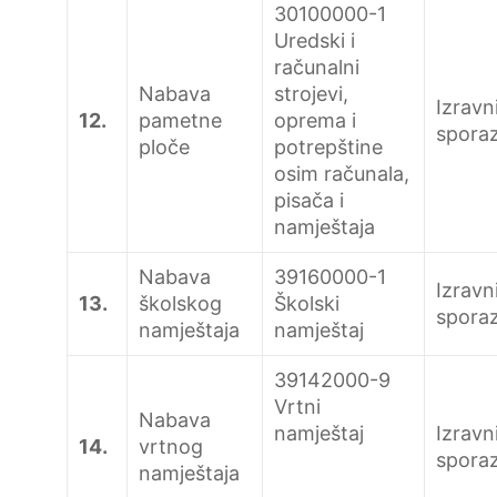
30100000-1
Uredski i
računalni
Nabava
strojevi,
Izravn
12.
pametne
oprema i
spora
ploče
potrepštine
osim računala,
pisača i
namještaja
Nabava
39160000-1
Izravn
13.
školskog
Školski
spora
namještaja
namještaj
39142000-9
Vrtni
Nabava
namještaj
Izravn
14.
vrtnog
spora
namještaja