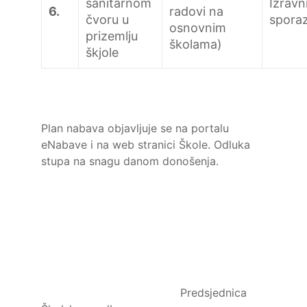
sanitarnom
Izravn
6.
radovi na
čvoru u
spora
osnovnim
prizemlju
školama)
škjole
Plan nabava objavljuje se na portalu
eNabave i na web stranici Škole. Odluka
stupa na snagu danom donošenja.
Predsjednica