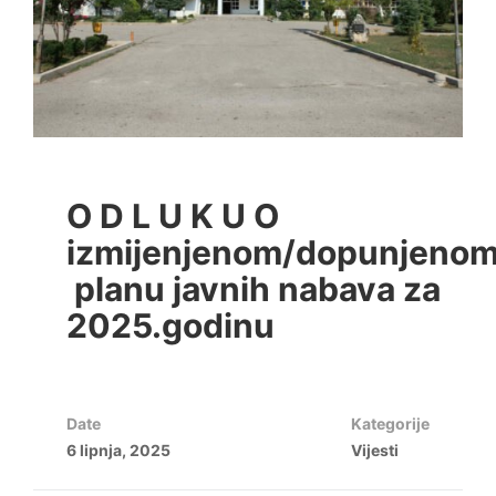
O D L U K U O
izmijenjenom/dopunjeno
planu javnih nabava za
2025.godinu
Date
Kategorije
6 lipnja, 2025
Vijesti