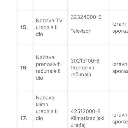
32324000-0
Nabava TV
Izrani
15.
uređaja II
spora
Televizori
dio
Nabava
30213100-6
prenosivih
Izravn
16.
Prenosiva
računala II
spora
računala
dio
Nabava
klima
uređaja II
42512000-8
Izravn
17.
dio
Klimatizacijski
spora
uređaji