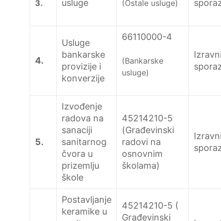
usluge
spora
3.
(Ostale usluge)
66110000-4
Usluge
bankarske
Izravn
4.
(Bankarske
provizije i
spora
usluge)
konverzije
Izvođenje
radova na
45214210-5
sanaciji
(Građevinski
Izravn
5.
sanitarnog
radovi na
spora
čvora u
osnovnim
prizemlju
školama)
škole
Postavljanje
45214210-5 (
keramike u
Građevinski