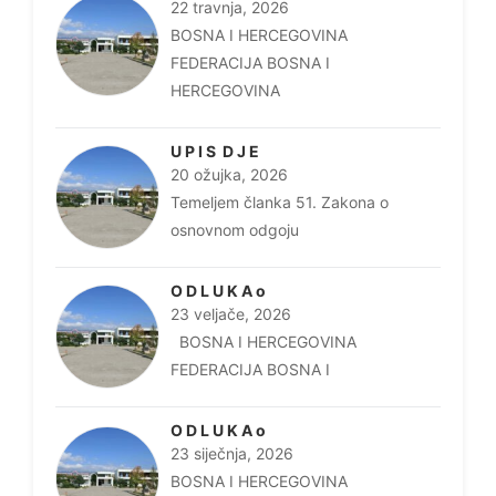
22 travnja, 2026
BOSNA I HERCEGOVINA
FEDERACIJA BOSNA I
HERCEGOVINA
U P I S D J E
20 ožujka, 2026
Temeljem članka 51. Zakona o
osnovnom odgoju
O D L U K A o
23 veljače, 2026
BOSNA I HERCEGOVINA
FEDERACIJA BOSNA I
O D L U K A o
23 siječnja, 2026
BOSNA I HERCEGOVINA