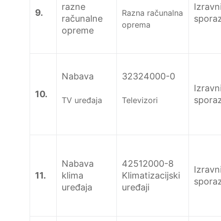
razne
Izravn
9.
Razna računalna
računalne
spora
oprema
opreme
Nabava
32324000-0
Izravn
10.
spora
TV uređaja
Televizori
Nabava
42512000-8
Izravn
11.
klima
Klimatizacijski
spora
uređaja
uređaji