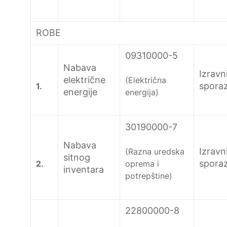
ROBE
09310000-5
Nabava
Izravn
električne
(Električna
spora
1.
energije
energija)
30190000-7
Nabava
Izravn
(Razna uredska
sitnog
spora
2.
oprema i
inventara
potrepštine)
22800000-8