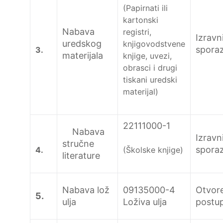
(Papirnati ili
kartonski
Nabava
registri,
Izravn
uredskog
knjigovodstvene
spora
3.
materijala
knjige, uvezi,
obrasci i drugi
tiskani uredski
materijal)
22111000-1
Nabava
Izravn
stručne
spora
4.
(Školske knjige)
literature
Nabava lož
09135000-4
Otvor
5.
ulja
Loživa ulja
postu