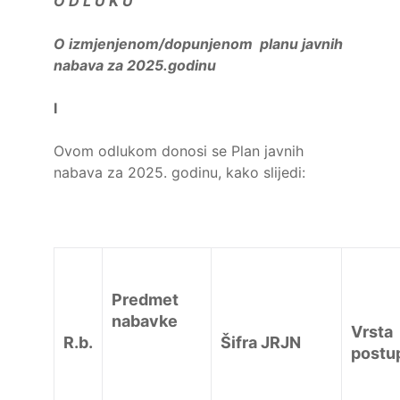
O D L U K U
O izmjenjenom/dopunjenom planu javnih
nabava za 2025.godinu
I
Ovom odlukom donosi se Plan javnih
nabava za 2025. godinu, kako slijedi:
Predmet
nabavke
Vrsta
R.b.
Šifra JRJN
postu