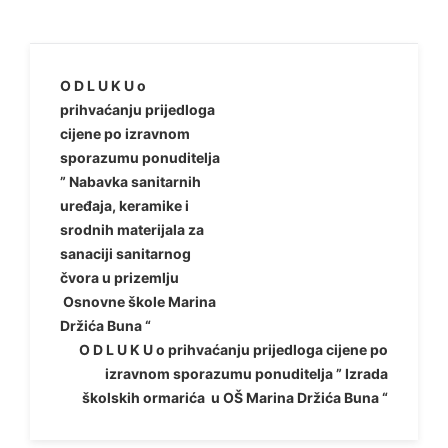
Navigacija
O D L U K U o
prihvaćanju prijedloga
objava
cijene po izravnom
sporazumu ponuditelja
” Nabavka sanitarnih
uređaja, keramike i
srodnih materijala za
sanaciji sanitarnog
čvora u prizemlju
Osnovne škole Marina
Držića Buna “
O D L U K U o prihvaćanju prijedloga cijene po
izravnom sporazumu ponuditelja ” Izrada
školskih ormarića u OŠ Marina Držića Buna “