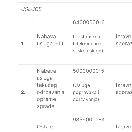
USLUGE
64000000-6
Nabava
Izravn
(Poštanske i
usluga PTT
spora
1.
telekomunika
cijske usluge)
Nabava
50000000-5
usluga
tekućeg
Izravn
(Usluge
održavanja
spora
2.
popravaka i
opreme i
održavanja)
zgrade
98390000-3
Ostale
Izravn