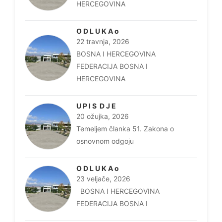
HERCEGOVINA
O D L U K A o
22 travnja, 2026
BOSNA I HERCEGOVINA
FEDERACIJA BOSNA I
HERCEGOVINA
U P I S D J E
20 ožujka, 2026
Temeljem članka 51. Zakona o
osnovnom odgoju
O D L U K A o
23 veljače, 2026
BOSNA I HERCEGOVINA
FEDERACIJA BOSNA I