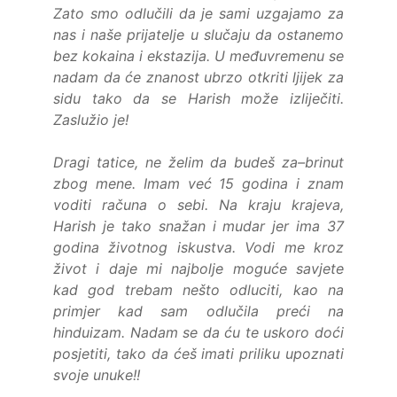
Zato smo odlučili da je sami uzgajamo za
nas i naše prijatelje u slučaju da ostanemo
bez kokaina i ekstazija. U međuvremenu se
nadam da će znanost ubrzo otkriti ljijek za
sidu tako da se Harish može izliječiti.
Zaslužio je!
Dragi tatice, ne želim da budeš za–brinut
zbog mene. Imam već 15 godina i znam
voditi računa o sebi. Na kraju krajeva,
Harish je tako snažan i mudar jer ima 37
godina životnog iskustva. Vodi me kroz
život i daje mi najbolje moguće savjete
kad god trebam nešto odluciti, kao na
primjer kad sam odlučila preći na
hinduizam. Nadam se da ću te uskoro doći
posjetiti, tako da ćeš imati priliku upoznati
svoje unuke!!