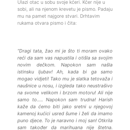
Ulazi otac u sobu svoje kćeri. Kćer nije u
sobi, ali na njenom krevetu je pismo. Padaju
mu na pamet najgore stvari. Drhtavim
rukama otvara pismo i čita:
“Dragi tata, žao mi je što ti moram ovako
reći da sam vas napustila i otišla sa svojim
novim dečkom. Napokon sam našla
istinsku ljubav! Ah, kada bi ga samo
mogao vidjeti! Tako mu je slatka tetovaža i
naušnice u nosu, i izgleda tako neustrašivo
na svome velikom i brzom motoru! Ali nije
samo to….. Napokon sam trudna! Harish
kaže da ćemo biti jako sretni u njegovoj
kamenoj kućici usred šume i želi da imamo
puno djece. To je naravno i moj san! Otkrila
sam također da marihuana nije štetna.