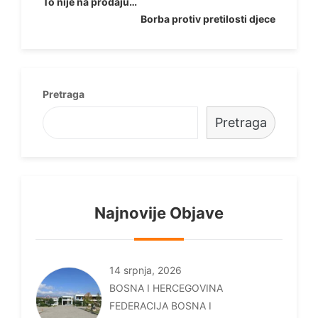
Navigacija
To nije na prodaju…
Borba protiv pretilosti djece
objava
Pretraga
Pretraga
Najnovije Objave
14 srpnja, 2026
BOSNA I HERCEGOVINA
FEDERACIJA BOSNA I