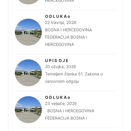
HERCEGOVINA
O D L U K A o
22 travnja, 2026
BOSNA I HERCEGOVINA
FEDERACIJA BOSNA I
HERCEGOVINA
U P I S D J E
20 ožujka, 2026
Temeljem članka 51. Zakona o
osnovnom odgoju
O D L U K A o
23 veljače, 2026
BOSNA I HERCEGOVINA
FEDERACIJA BOSNA I