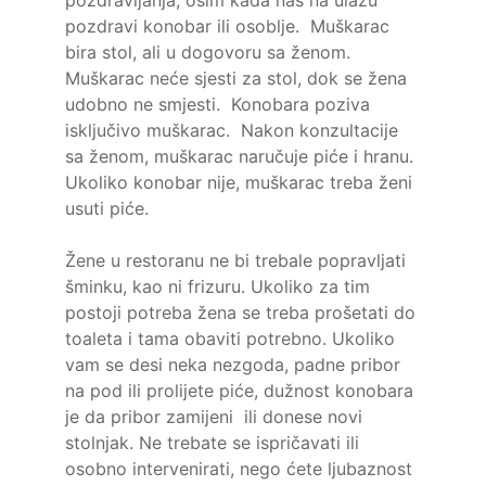
pozdravljanja, osim kada nas na ulazu
pozdravi konobar ili osoblje. Muškarac
bira stol, ali u dogovoru sa ženom.
Muškarac neće sjesti za stol, dok se žena
udobno ne smjesti. Konobara poziva
isključivo muškarac. Nakon konzultacije
sa ženom, muškarac naručuje piće i hranu.
Ukoliko konobar nije, muškarac treba ženi
usuti piće.
Žene u restoranu ne bi trebale popravljati
šminku, kao ni frizuru. Ukoliko za tim
postoji potreba žena se treba prošetati do
toaleta i tama obaviti potrebno. Ukoliko
vam se desi neka nezgoda, padne pribor
na pod ili prolijete piće, dužnost konobara
je da pribor zamijeni ili donese novi
stolnjak. Ne trebate se ispričavati ili
osobno intervenirati, nego ćete ljubaznost