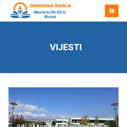
VIJESTI
O D L U K A o prihvatanju prijedloga cijene po