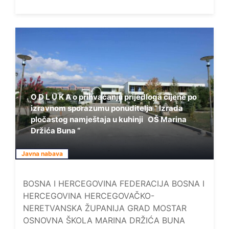
O D L U K A o prihvaćanju prijedloga cijene po
izravnom sporazumu ponuditelja ” Izrada
pločastog namještaja u kuhinji OŠ Marina
Držića Buna “
Javna nabava
BOSNA I HERCEGOVINA FEDERACIJA BOSNA I
HERCEGOVINA HERCEGOVAČKO-
NERETVANSKA ŽUPANIJA GRAD MOSTAR
OSNOVNA ŠKOLA MARINA DRŽIĆA BUNA