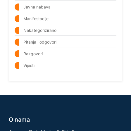
Javna nabava
Manifestacije
Nekategorizirano
Pitanja i odgovori
Razgovori
Vijesti
O nama