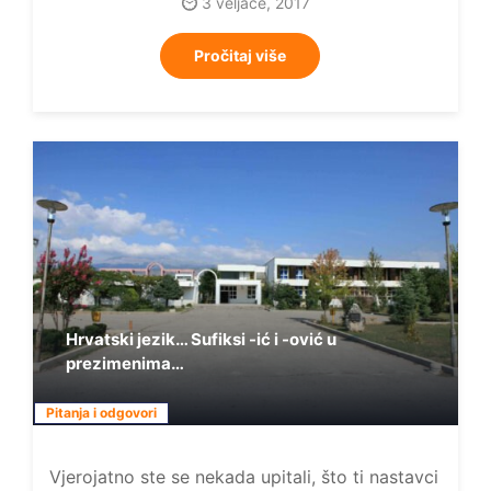
3 veljače, 2017
Pročitaj više
Hrvatski jezik… Sufiksi -ić i -ović u
prezimenima…
Pitanja i odgovori
Vjerojatno ste se nekada upitali, što ti nastavci