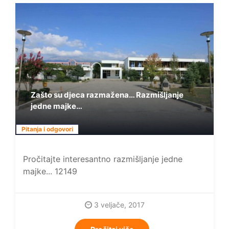
Zašto su djeca razmažena… Razmišljanje
jedne majke…
Pitanja i odgovori
Pročitajte interesantno razmišljanje jedne
majke... 12149
3 veljače, 2017