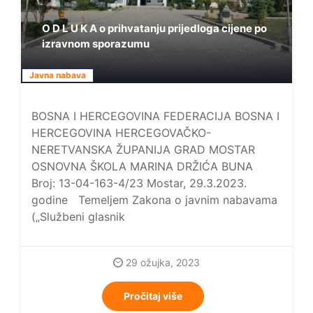
O D L U K A o prihvatanju prijedloga cijene po
izravnom sporazumu
Javna nabava
BOSNA I HERCEGOVINA FEDERACIJA BOSNA I
HERCEGOVINA HERCEGOVAČKO-
NERETVANSKA ŽUPANIJA GRAD MOSTAR
OSNOVNA ŠKOLA MARINA DRŽIĆA BUNA
Broj: 13-04-163-4/23 Mostar, 29.3.2023.
godine Temeljem Zakona o javnim nabavama
(„Službeni glasnik
29 ožujka, 2023
Pročitaj više