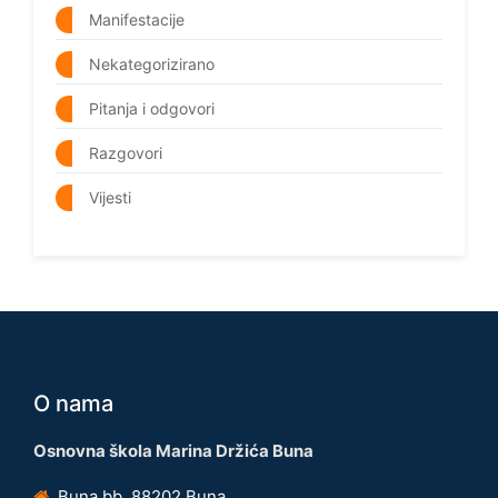
Manifestacije
Nekategorizirano
Pitanja i odgovori
Razgovori
Vijesti
O nama
Osnovna škola Marina Držića Buna
Buna bb, 88202 Buna