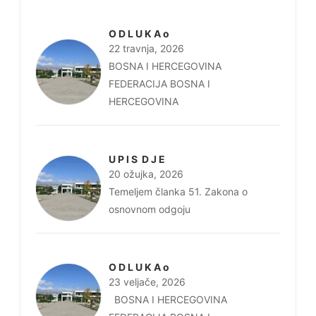
O D L U K A o
22 travnja, 2026
BOSNA I HERCEGOVINA
FEDERACIJA BOSNA I
HERCEGOVINA
U P I S D J E
20 ožujka, 2026
Temeljem članka 51. Zakona o
osnovnom odgoju
O D L U K A o
23 veljače, 2026
BOSNA I HERCEGOVINA