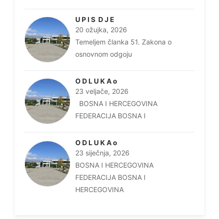
U P I S D J E
20 ožujka, 2026
Temeljem članka 51. Zakona o
osnovnom odgoju
O D L U K A o
23 veljače, 2026
BOSNA I HERCEGOVINA
FEDERACIJA BOSNA I
O D L U K A o
23 siječnja, 2026
BOSNA I HERCEGOVINA
FEDERACIJA BOSNA I
HERCEGOVINA