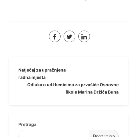
Navigacija
Natječaj za upražnjena
radna mjesta
objava
Odluka o udžbenicima za prvašiće Osnovne
škole Marina Držića Buna
Pretraga
Pretraga