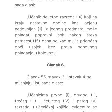
sada glasi:
„Učenik devetog razreda (IX) koji na
kraju nastavne godine ima ocjenu
nedovoljan (1) iz jednog predmeta, može
polagati popravni ispit nakon isteka
petnaest (15) dana od kad mu je priopćen
opći uspjeh, bez prava ponovnog
polaganja u kolovozu.“
Članak 6.
Članak 55. stavak 3. i stavak 4. se
mijenjaju i isti sada glase:
„Učenicima prvog (I), drugog (II),
trećeg (III) , četvrtog (IV) i petog (V)
razreda u učeničkoj knjižici evidentira se