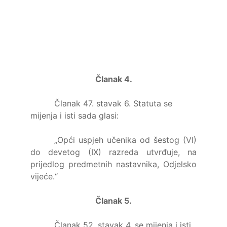
Članak 4.
Članak 47. stavak 6. Statuta se
mijenja i isti sada glasi:
„Opći uspjeh učenika od šestog (VI)
do devetog (IX) razreda utvrđuje, na
prijedlog predmetnih nastavnika, Odjelsko
vijeće.“
Članak 5.
Članak 52. stavak 4. se mijenja i isti