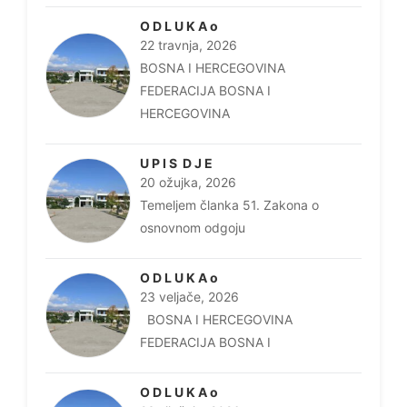
O D L U K A o
22 travnja, 2026
BOSNA I HERCEGOVINA
FEDERACIJA BOSNA I
HERCEGOVINA
U P I S D J E
20 ožujka, 2026
Temeljem članka 51. Zakona o
osnovnom odgoju
O D L U K A o
23 veljače, 2026
BOSNA I HERCEGOVINA
FEDERACIJA BOSNA I
O D L U K A o