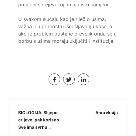
posebni sprejevi koji imaju istu namjenu.
U svakom slučaju kad je riječ o ušima,
važna je upornost u iščešljavanju kose, a
ako je problem postane prevelik onda se u
borbu s ušima moraju uključiti i institucije.
Navigacija
BIOLOGIJA: Slijepo
Anoreksija
crijevo ipak korisno…
objava
Sve ima svrhu…