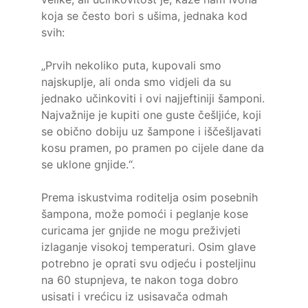
koja se često bori s ušima, jednaka kod
svih:
„Prvih nekoliko puta, kupovali smo
najskuplje, ali onda smo vidjeli da su
jednako učinkoviti i ovi najjeftiniji šamponi.
Najvažnije je kupiti one guste češljiće, koji
se obično dobiju uz šampone i iščešljavati
kosu pramen, po pramen po cijele dane da
se uklone gnjide.“.
Prema iskustvima roditelja osim posebnih
šampona, može pomoći i peglanje kose
curicama jer gnjide ne mogu preživjeti
izlaganje visokoj temperaturi. Osim glave
potrebno je oprati svu odjeću i posteljinu
na 60 stupnjeva, te nakon toga dobro
usisati i vrećicu iz usisavača odmah