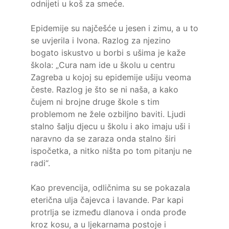
odnijeti u koš za smeće.
Epidemije su najčešće u jesen i zimu, a u to
se uvjerila i Ivona. Razlog za njezino
bogato iskustvo u borbi s ušima je kaže
škola: „Cura nam ide u školu u centru
Zagreba u kojoj su epidemije ušiju veoma
česte. Razlog je što se ni naša, a kako
čujem ni brojne druge škole s tim
problemom ne žele ozbiljno baviti. Ljudi
stalno šalju djecu u školu i ako imaju uši i
naravno da se zaraza onda stalno širi
ispočetka, a nitko ništa po tom pitanju ne
radi“.
Kao prevencija, odličnima su se pokazala
eterična ulja čajevca i lavande. Par kapi
protrlja se između dlanova i onda prođe
kroz kosu, a u ljekarnama postoje i