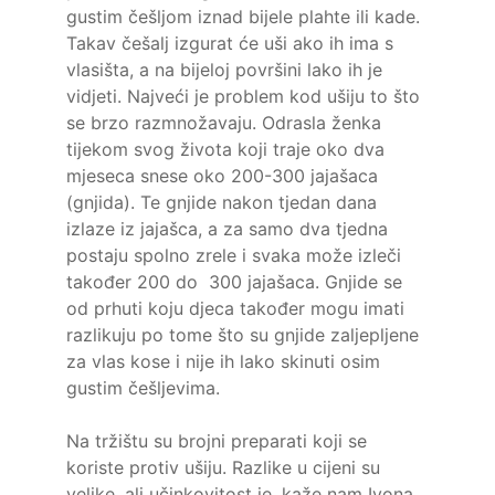
gustim češljom iznad bijele plahte ili kade.
Takav češalj izgurat će uši ako ih ima s
vlasišta, a na bijeloj površini lako ih je
vidjeti. Najveći je problem kod ušiju to što
se brzo razmnožavaju. Odrasla ženka
tijekom svog života koji traje oko dva
mjeseca snese oko 200-300 jajašaca
(gnjida). Te gnjide nakon tjedan dana
izlaze iz jajašca, a za samo dva tjedna
postaju spolno zrele i svaka može izleči
također 200 do 300 jajašaca. Gnjide se
od prhuti koju djeca također mogu imati
razlikuju po tome što su gnjide zaljepljene
za vlas kose i nije ih lako skinuti osim
gustim češljevima.
Na tržištu su brojni preparati koji se
koriste protiv ušiju. Razlike u cijeni su
velike, ali učinkovitost je, kaže nam Ivona