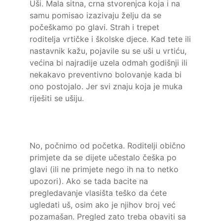
Uši. Mala sitna, crna stvorenjca koja i na
samu pomisao izazivaju želju da se
počeškamo po glavi. Strah i trepet
roditelja vrtičke i školske djece. Kad tete ili
nastavnik kažu, pojavile su se uši u vrtiću,
većina bi najradije uzela odmah godišnji ili
nekakavo preventivno bolovanje kada bi
ono postojalo. Jer svi znaju koja je muka
riješiti se ušiju.
No, počnimo od početka. Roditelji obično
primjete da se dijete učestalo češka po
glavi (ili ne primjete nego ih na to netko
upozori). Ako se tada bacite na
pregledavanje vlasišta teško da ćete
ugledati uš, osim ako je njihov broj već
pozamašan. Pregled zato treba obaviti sa