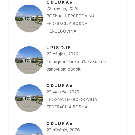
O D L U K A o
22 travnja, 2026
BOSNA I HERCEGOVINA
FEDERACIJA BOSNA I
HERCEGOVINA
U P I S D J E
20 ožujka, 2026
Temeljem članka 51. Zakona o
osnovnom odgoju
O D L U K A o
23 veljače, 2026
BOSNA I HERCEGOVINA
FEDERACIJA BOSNA I
O D L U K A o
23 siječnja, 2026